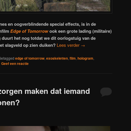
nes en oogverblindende special effects, is in de
nfilm
Edge of Tomorrow
ook een grote lading (militaire)
g duurt het nog totdat we dit oorlogstuig van de
et slagveld op zien duiken?
Lees verder
→
Getagged
edge of tomorrow
,
exoskeletten
,
film
,
hologram
,
|
Geef een reactie
zorgen maken dat iemand
lonen?