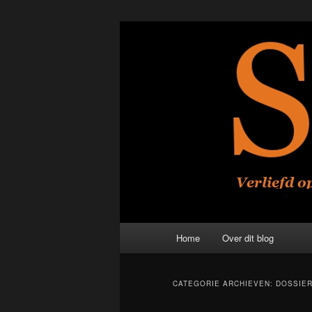
Spring
Spring
Verliefd op smakelijke cinema 
naar
naar
de
de
Scinetific
primaire
secundaire
inhoud
inhoud
Hoofdmenu
Home
Over dit blog
CATEGORIE ARCHIEVEN:
DOSSIE