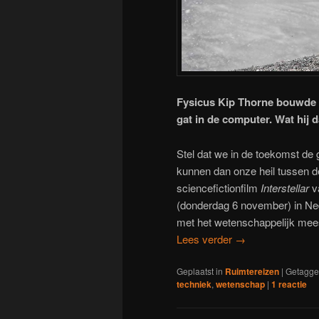
Fysicus Kip Thorne bouwde 
gat in de computer. Wat hij 
Stel dat we in de toekomst de 
kunnen dan onze heil tussen d
sciencefictionfilm
Interstellar
va
(donderdag 6 november) in Ned
met het wetenschappelijk meest
Lees verder
→
Geplaatst in
Ruimtereizen
|
Getagg
techniek
,
wetenschap
|
1
reactie