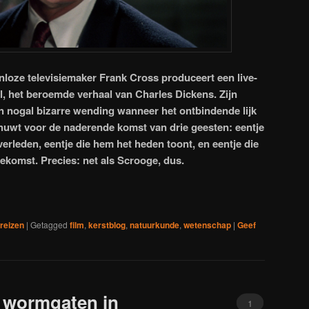
loze televisiemaker Frank Cross produceert een live-
l, het beroemde verhaal van Charles Dickens. Zijn
 nogal bizarre wending wanneer het ontbindende lijk
uwt voor de naderende komst van drie geesten: eentje
rleden, eentje die hem het heden toont, en eentje die
ekomst. Precies: net als Scrooge, dus.
dreizen
|
Getagged
film
,
kerstblog
,
natuurkunde
,
wetenschap
|
Geef
 wormgaten in
1