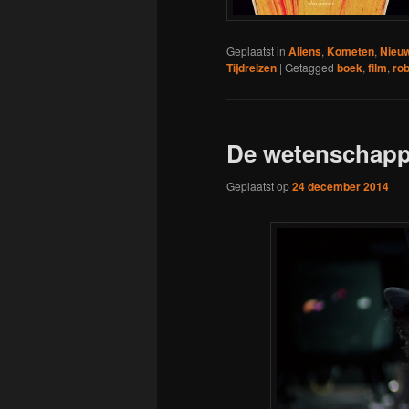
Geplaatst in
Aliens
,
Kometen
,
Nieu
Tijdreizen
|
Getagged
boek
,
film
,
rob
De wetenschappe
Geplaatst op
24 december 2014