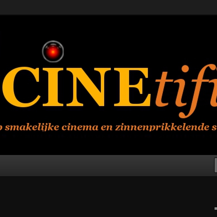
en zinneprikkelende science
R