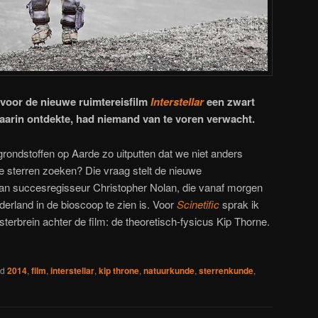
voor de nieuwe ruimtereisfilm
Interstellar
een zwart
daarin ontdekte, had niemand van te voren verwacht.
grondstoffen op Aarde zo uitputten dat we niet anders
e sterren zoeken? Die vraag stelt de nieuwe
n succesregisseur Christopher Nolan, die vanaf morgen
erland in de bioscoop te zien is. Voor
Scinetific
sprak ik
erbrein achter de film: de theoretisch-fysicus Kip Thorne.
ed
2014
,
film
,
interstellar
,
kip throne
,
natuurkunde
,
sterrenkunde
,