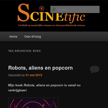
Spring
Spring
Verliefd op smakelijke cinema en zinneprikkelende science
naar
naar
Zoek
de
de
primaire
secundaire
Scinetific
inhoud
inhoud
Hoofdmenu
Home
Over dit blog
TAG ARCHIEVEN:
BOEK
Robots, aliens en popcorn
Geplaatst op
31 mei 2015
Mijn boek
Robots, aliens en popcorn
is vanaf nu
verkrijgbaar!