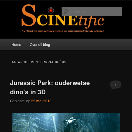
Spring
Spring
Verliefd op smakelijke cinema en zinneprikkelende science
naar
naar
Zoek
de
de
primaire
secundaire
Scinetific
inhoud
inhoud
Hoofdmenu
Home
Over dit blog
TAG ARCHIEVEN:
DINOSAURIËRS
Jurassic Park: ouderwetse
1
dino’s in 3D
Geplaatst op
22 mei 2013