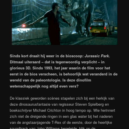
Sinds kort draait hij weer in de bioscoop:
Jurassic Park
.
Ditmaal uiteraard
– dat is tegenwoordig verplicht – in
glorieus 3D. Sinds 1993, het jaar waarin de film voor het
eerst in de bios verscheen, is behoorlijk wat veranderd in de
wereld van de paleontologie. Is deze dinofilm
wetenschappelijk nog altijd even vers?
De klassiek geworden scènes stapelen zich bij een herkijk van
deze dinosaurusfantasie van regisseur Steven Spielberg en
boekschrijver Michael Crichton in hoog tempo op. Wie herinnert
zich niet de dreigende ringen in een glas water bij het naderen
van de angstaanjagende T-Rex of de eerste, door de heerlijke
soundtrack van John Williams begeleide, blik op de