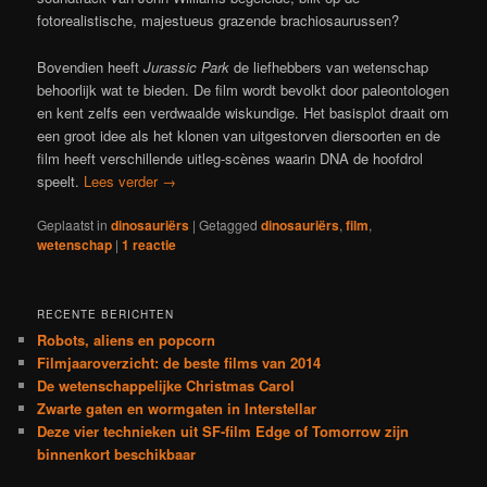
fotorealistische, majestueus grazende brachiosaurussen?
Bovendien heeft
Jurassic Park
de liefhebbers van wetenschap
behoorlijk wat te bieden. De film wordt bevolkt door paleontologen
en kent zelfs een verdwaalde wiskundige. Het basisplot draait om
een groot idee als het klonen van uitgestorven diersoorten en de
film heeft verschillende uitleg-scènes waarin DNA de hoofdrol
speelt.
Lees verder
→
Geplaatst in
dinosauriërs
|
Getagged
dinosauriërs
,
film
,
wetenschap
|
1
reactie
RECENTE BERICHTEN
Robots, aliens en popcorn
Filmjaaroverzicht: de beste films van 2014
De wetenschappelijke Christmas Carol
Zwarte gaten en wormgaten in Interstellar
Deze vier technieken uit SF-film Edge of Tomorrow zijn
binnenkort beschikbaar