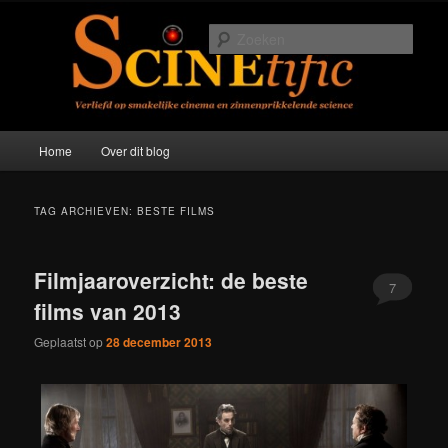
Spring
Spring
Verliefd op smakelijke cinema en zinneprikkelende science
naar
naar
Zoek
de
de
primaire
secundaire
Scinetific
inhoud
inhoud
Hoofdmenu
Home
Over dit blog
TAG ARCHIEVEN:
BESTE FILMS
Filmjaaroverzicht: de beste
7
films van 2013
Geplaatst op
28 december 2013